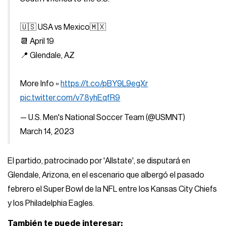
🇺🇸 USA vs Mexico🇲🇽
📆 April 19
📍 Glendale, AZ
More Info »
https://t.co/pBY9L9egXr
pic.twitter.com/v78yhEqfR9
— U.S. Men's National Soccer Team (@USMNT)
March 14, 2023
El partido, patrocinado por 'Allstate', se disputará en
Glendale, Arizona, en el escenario que albergó el pasado
febrero el Super Bowl de la NFL entre los Kansas City Chiefs
y los Philadelphia Eagles.
También te puede interesar: