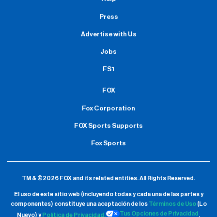
Press
Advertise with Us
Jobs
FS1
FOX
Fox Corporation
FOX Sports Supports
Fox Sports
TM & ©2026 FOX and its related entities.
All Rights Reserved.
El uso de este sitio web (incluyendo todas y cada una de las partes y
componentes) constituye una aceptación de
los
Términos de Uso
(Lo
Tus Opciones de Privacidad
Nuevo) y
Política de Privacidad.
.