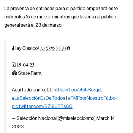
La preventa de entradas para el partido empezará este
miércoles 15 de marzo, mientras que la venta al público
general será el 23 de marzo.
¡Hay Clásico! 🇺🇸 🆚 🇲🇽 ⚽️
🗓️ 𝟏𝟗-𝟎𝟒-𝟐𝟑
🏟️ State Farm.
Aquí toda la info. 👉🏻
https://t.co/c54vKerguL
#LaSelecciónEsDeTodos
|
#FMFporNuestroFútbol
pic.twitter.com/3Zl9UEEs6G
— Selección Nacional (@miseleccionmx)
March 14,
2023