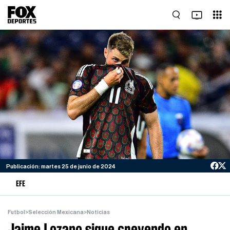
Publicación: martes 25 de junio de 2024
EFE
Futbol
>
Selección Mexicana
>
Noticias
Jaime Lozano sigue creyendo en