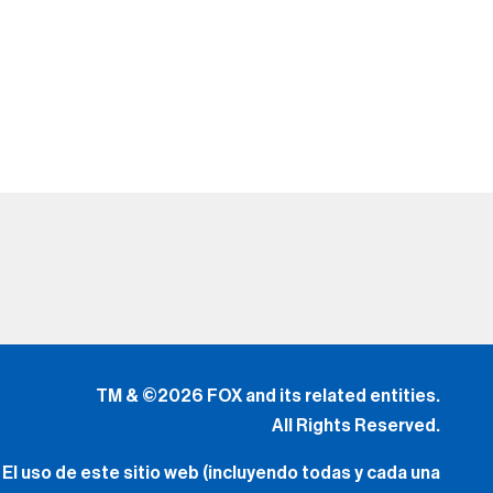
TM & ©2026 FOX and its related entities.
All Rights Reserved.
El uso de este sitio web (incluyendo todas y cada una
de
las partes y componentes) constituye una aceptación
de