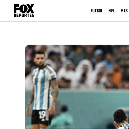
FUTBOL
NFL
MLB