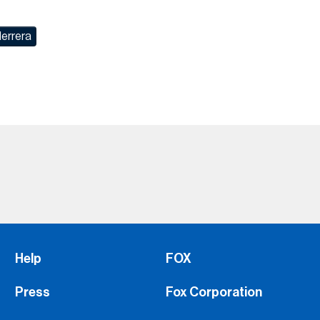
errera
Help
FOX
Press
Fox Corporation
Advertise with Us
FOX Sports Supports
Jobs
Fox Sports