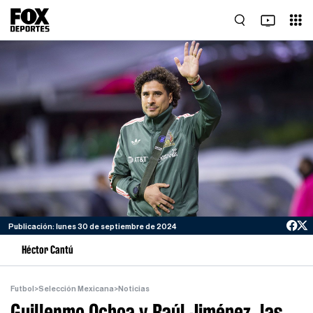
Publicación: lunes 30 de septiembre de 2024
Héctor Cantú
Futbol
>
Selección Mexicana
>
Noticias
Guillermo Ochoa y Raúl Jiménez, las