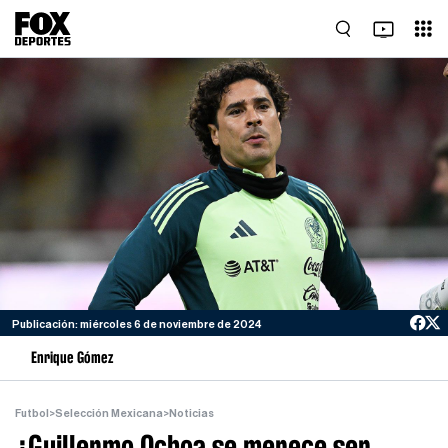
Publicación: miércoles 6 de noviembre de 2024
Enrique Gómez
Futbol
>
Selección Mexicana
>
Noticias
¿Guillermo Ochoa se merece ser