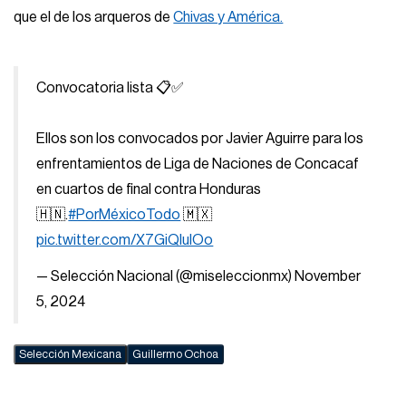
que el de los arqueros de
Chivas y América.
Convocatoria lista 📋✅
Ellos son los convocados por Javier Aguirre para los
enfrentamientos de Liga de Naciones de Concacaf
en cuartos de final contra Honduras
🇭🇳.
#PorMéxicoTodo
🇲🇽
pic.twitter.com/X7GiQluIOo
— Selección Nacional (@miseleccionmx)
November
5, 2024
Selección Mexicana
Guillermo Ochoa