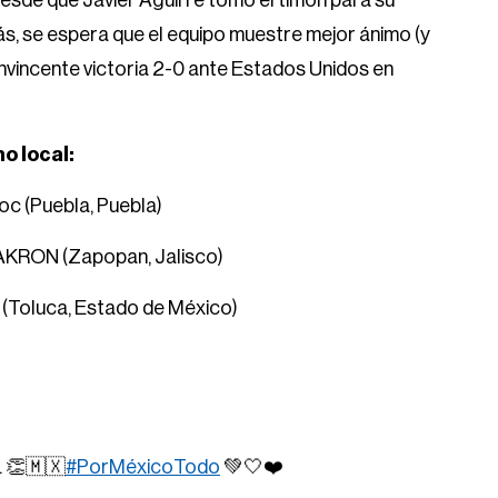
 desde que Javier Aguirre tomó el timón para su
s, se espera que el equipo muestre mejor ánimo (y
nvincente victoria 2-0 ante Estados Unidos en
o local:
oc (Puebla, Puebla)
o AKRON (Zapopan, Jalisco)
 (Toluca, Estado de México)
. 👏🇲🇽
#PorMéxicoTodo
💚🤍❤️