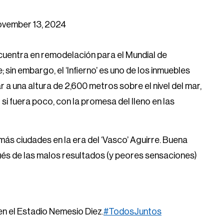
vember 13, 2024
cuentra en remodelación para el Mundial de
in embargo, el ‘Infierno’ es uno de los inmuebles
r a una altura de 2,600 metros sobre el nivel del mar,
 si fuera poco, con la promesa del lleno en las
ás ciudades en la era del ‘Vasco’ Aguirre. Buena
spués de las malos resultados (y peores sensaciones)
en el Estadio Nemesio Diez.
#TodosJuntos