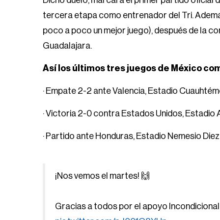
Dicho duelo, marcará el primer partido oficial
tercera etapa como entrenador del Tri. Ademá
poco a poco un mejor juego), después de la co
Guadalajara.
Así los últimos tres juegos de México com
· Empate 2-2 ante Valencia, Estadio Cuauhtém
· Victoria 2-0 contra Estados Unidos, Estadi
· Partido ante Honduras, Estadio Nemesio Diez
¡Nos vemos el martes! 🙌
Gracias a todos por el apoyo Incondicional