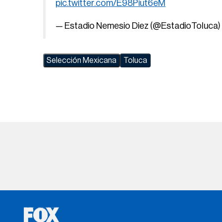
pic.twitter.com/E98Piut6eM
— Estadio Nemesio Diez (@EstadioToluca)
Selección Mexicana
Toluca