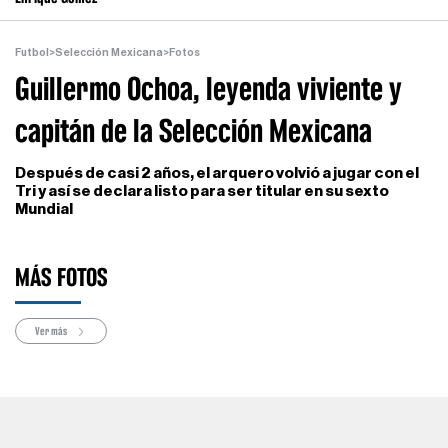
Futbol
>
Selección Mexicana
>
Fotos
Guillermo Ochoa, leyenda viviente y
capitán de la Selección Mexicana
Después de casi 2 años, el arquero volvió a jugar con el
Tri y así se declara listo para ser titular en su sexto
Mundial
MÁS FOTOS
Ver más