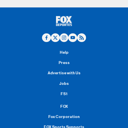
Help
Press
Advertise with Us
Jobs
FS1
FOX
Fox Corporation
FOX Sports Supports