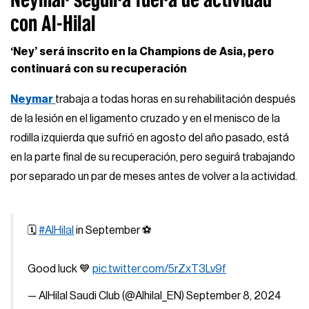
con Al-Hilal
‘Ney’ será inscrito en la Champions de Asia, pero
continuará con su recuperación
Neymar
trabaja a todas horas en su rehabilitación después
de la lesión en el ligamento cruzado y en el menisco de la
rodilla izquierda que sufrió en agosto del año pasado, está
en la parte final de su recuperación, pero seguirá trabajando
por separado un par de meses antes de volver a la actividad.
🗓️
#AlHilal
in September ⚽️
Good luck 💙
pic.twitter.com/5rZxT3Lv9f
— AlHilal Saudi Club (@Alhilal_EN)
September 8, 2024