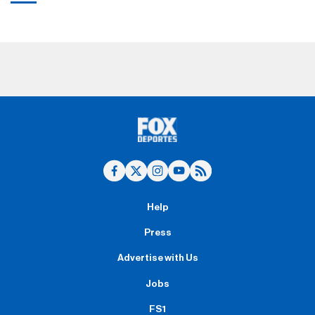
Help
Press
Advertise with Us
Jobs
FS1