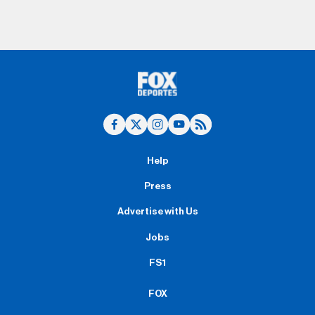
Help
Press
Advertise with Us
Jobs
FS1
FOX