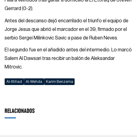
Hilal a veintidós tras ganar a domicilio al El Ettifaq de Steven
Gerrard (0-2).
Antes del descanso dejó encarrilado el triunfo el equipo de
Jorge Jesus que abrió el marcador en el 39, firmado por el
serbio Sergei Milinkovic Savic a pase de Ruben Neves.
El segundo fue en el añadido antes del intermedio. Lo marcó
Salem Al Dawsari tras recibir un balón de Aleksandar
Mitrovic.
Al-Ittihad
Al-Wehda
Karim Benzema
RELACIONADOS