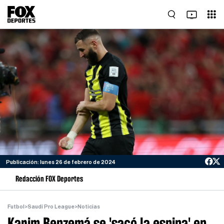
Publicación: lunes 26 de febrero de 2024
Redacción FOX Deportes
Futbol
>
Saudi Pro League
>
Noticias
Karim Benzemá se 'sacó la espina' en