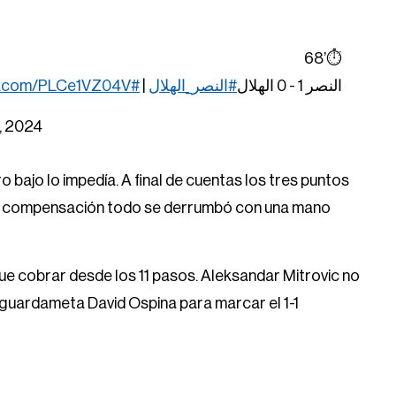
⏱️’68
er.com/PLCe1VZ04V
#AlNassrAlHilal
|
#النصر_الهلال
النصر 1 - 0 الهلال
, 2024
 bajo lo impedía. A final de cuentas los tres puntos
de compensación todo se derrumbó con una mano
que cobrar desde los 11 pasos. Aleksandar Mitrovic no
l guardameta David Ospina para marcar el 1-1