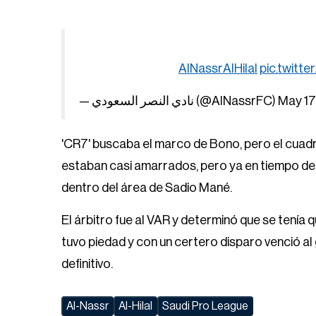
pic.twitt
— نادي النصر السعودي (@AlNassrFC)
May 17
'CR7' buscaba el marco de Bono, pero el cuadro
estaban casi amarrados, pero ya en tiempo 
dentro del área de Sadio Mané.
El árbitro fue al VAR y determinó que se tenía 
tuvo piedad y con un certero disparo venció a
definitivo.
Al-Nassr
Al-Hilal
Saudi Pro League