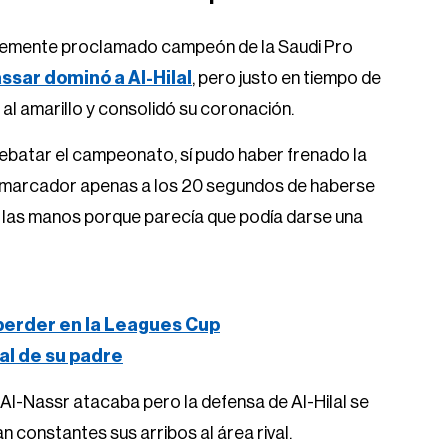
ientemente proclamado campeón de la Saudi Pro
sar dominó a Al-Hilal
, pero justo en tiempo de
 al amarillo y consolidó su coronación.
rebatar el campeonato, sí pudo haber frenado la
 el marcador apenas a los 20 segundos de haberse
n las manos porque parecía que podía darse una
 perder en la Leagues Cup
ral de su padre
ó. Al-Nassr atacaba pero la defensa de Al-Hilal se
n constantes sus arribos al área rival.