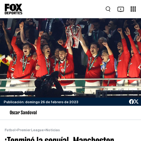
Publicación: domingo 26 de febrero de 2023
Oscar Sandoval
Futbol
>
Premier League
>
Noticias
¡Terminó la sequía!, Manchester