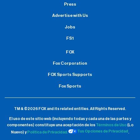
Press
Advertise with Us
Jobs
FS1
FOX
Fox Corporation
FOX Sports Supports
Fox Sports
TM & ©2026 FOX and its related entities.
All Rights Reserved.
El uso de este sitio web (incluyendo todas y cada una de las partes y
componentes) constituye una aceptación de
los
Términos de Uso
(Lo
Tus Opciones de Privacidad
Nuevo) y
Política de Privacidad.
.