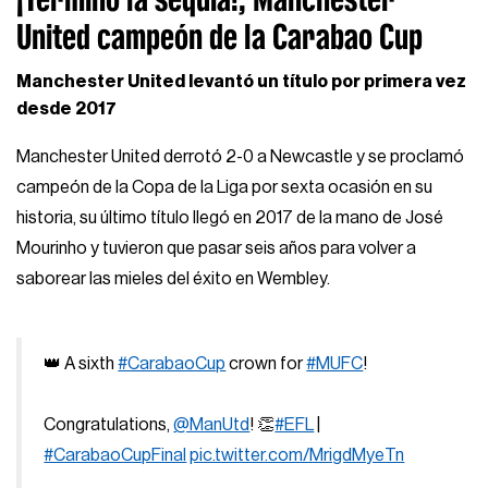
United campeón de la Carabao Cup
Manchester United levantó un título por primera vez
desde 2017
Manchester United derrotó 2-0 a Newcastle y se proclamó
campeón de la Copa de la Liga por sexta ocasión en su
historia, su último título llegó en 2017 de la mano de José
Mourinho y tuvieron que pasar seis años para volver a
saborear las mieles del éxito en Wembley.
👑 A sixth
#CarabaoCup
crown for
#MUFC
!
Congratulations,
@ManUtd
! 👏
#EFL
|
#CarabaoCupFinal
pic.twitter.com/MrigdMyeTn