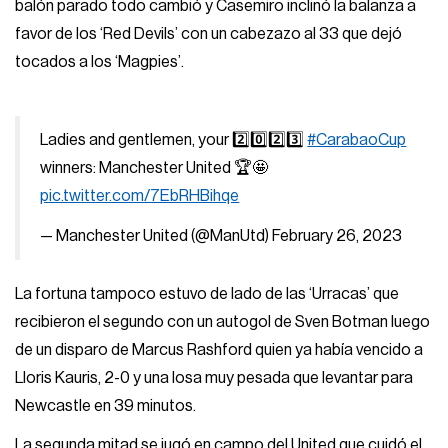
balón parado todo cambió y Casemiro inclinó la balanza a
favor de los ‘Red Devils’ con un cabezazo al 33 que dejó
tocados a los ‘Magpies’.
Ladies and gentlemen, your 2️⃣0️⃣2️⃣3️⃣
#CarabaoCup
winners: Manchester United 🏆🤩
pic.twitter.com/7EbRHBihqe
— Manchester United (@ManUtd)
February 26, 2023
La fortuna tampoco estuvo de lado de las ‘Urracas’ que
recibieron el segundo con un autogol de Sven Botman luego
de un disparo de Marcus Rashford quien ya había vencido a
Lloris Kauris, 2-0 y una losa muy pesada que levantar para
Newcastle en 39 minutos.
La segunda mitad se jugó en campo del United que cuidó el