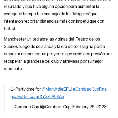
resultado y que tuvo alguna opción para aumentar la
ventaja, el tiempo fue enemigo de los ‘Magpies’ que
intentaron recortar distancias más con ímpetu que con
futbol.
Manchester United abre las vitrinas del ‘Teatro de los
Sueños’ luego de seis años y la era de ten Hag no podía
empezar de manera, un proyecto que inició con presión por
recuperar la grandeza del club y atraviesa por su mejor
momento.
🥳 Party time for
@ManUtd
!
#EFL
|
#CarabaoCupFinal
pic.twitter.com/XY3xLALXAb
— Carabao Cup (@Carabao_Cup)
February 26, 2023