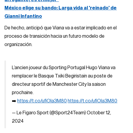
México elige su bando: Larga vida al 'reinado' de
Gianni Infantino
De hecho, anticipó que Viana va a estar implicado en el
proceso de transición hacia un futuro modelo de
organización.
L’ancien joueur du Sporting Portugal Hugo Viana va
remplacer le Basque Txiki Begiristain au poste de
directeur sportif de Manchester City la saison
prochaine.
➡️
https://t.co/ufiOIa3M80
https://t.co/ufiOIa3M80
— Le Figaro Sport (@Sport24Team)
October 12,
2024