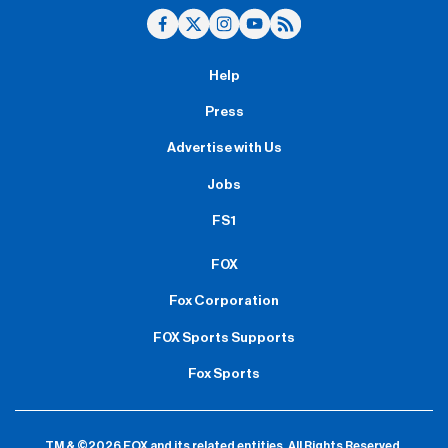
Help
Press
Advertise with Us
Jobs
FS1
FOX
Fox Corporation
FOX Sports Supports
Fox Sports
TM & ©2026 FOX and its related entities.
All Rights Reserved.