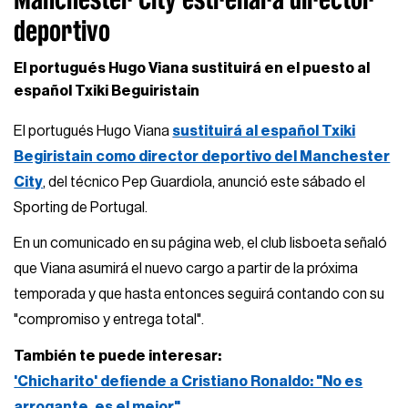
deportivo
El portugués Hugo Viana sustituirá en el puesto al
español Txiki Beguiristain
El portugués Hugo Viana
sustituirá al español Txiki
Begiristain como director deportivo del Manchester
City
, del técnico Pep Guardiola, anunció este sábado el
Sporting de Portugal.
En un comunicado en su página web, el club lisboeta señaló
que Viana asumirá el nuevo cargo a partir de la próxima
temporada y que hasta entonces seguirá contando con su
"compromiso y entrega total".
También te puede interesar:
'Chicharito' defiende a Cristiano Ronaldo: "No es
arrogante, es el mejor"