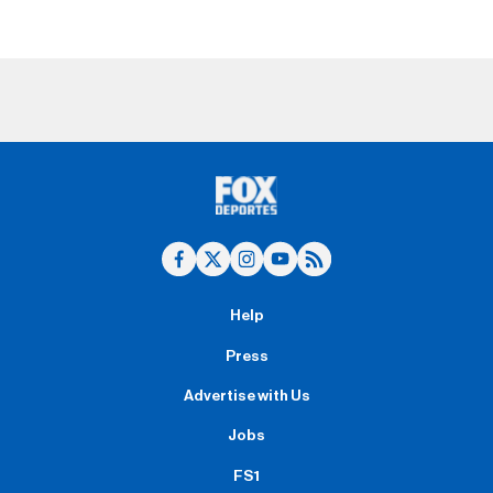
Help
Press
Advertise with Us
Jobs
FS1