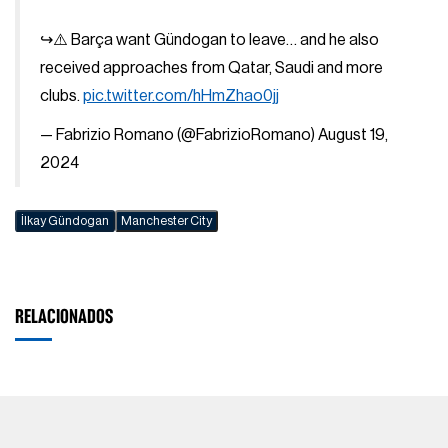
↪️⚠️ Barça want Gündogan to leave… and he also
received approaches from Qatar, Saudi and more
clubs.
pic.twitter.com/hHmZhao0jj
— Fabrizio Romano (@FabrizioRomano)
August 19,
2024
İlkay Gündogan
Manchester City
RELACIONADOS