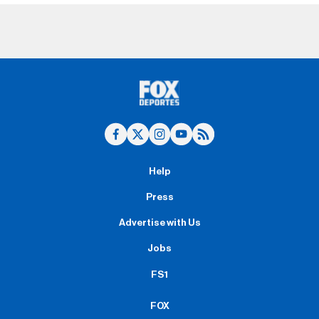
Help
Press
Advertise with Us
Jobs
FS1
FOX