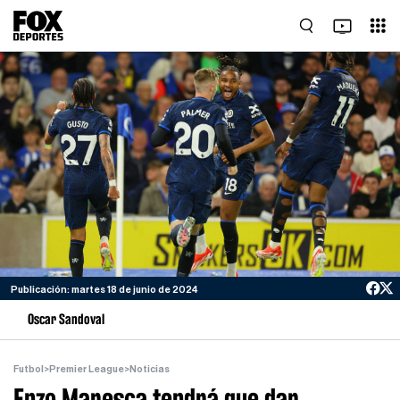
Publicación: martes 18 de junio de 2024
Oscar Sandoval
Futbol
>
Premier League
>
Noticias
Enzo Maresca tendrá que dar