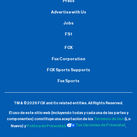
Press
Advertise with Us
Jobs
FS1
FOX
Fox Corporation
FOX Sports Supports
Fox Sports
TM & ©2026 FOX and its related entities.
All Rights Reserved.
El uso de este sitio web (incluyendo todas y cada una de las partes y
componentes) constituye una aceptación de
los
Términos de Uso
(Lo
Tus Opciones de Privacidad
Nuevo) y
Política de Privacidad.
.