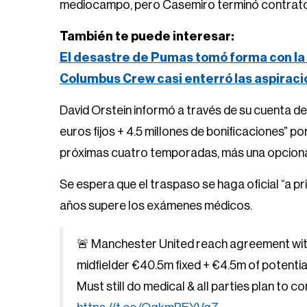
mediocampo, pero Casemiro terminó contrato y
También te puede interesar:
El desastre de Pumas tomó forma con la 
Columbus Crew casi enterró las aspirac
David Orstein informó a través de su cuenta d
euros fijos + 4.5 millones de bonificaciones” p
próximas cuatro temporadas, más una opciona
Se espera que el traspaso se haga oficial “a pri
años supere los exámenes médicos.
🚨 Manchester United reach agreement with
midfielder €40.5m fixed + €4.5m of potentia
Must still do medical & all parties plan to c