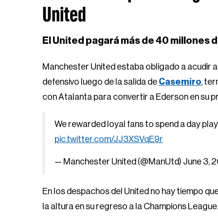
United
El United pagará más de 40 millones d
Manchester United estaba obligado a acudir 
defensivo luego de la salida de
Casemiro
, te
con Atalanta para convertir a Ederson en su p
We rewarded loyal fans to spend a day playi
pic.twitter.com/JJ3XSVqE9r
— Manchester United (@ManUtd)
June 3, 
En los despachos del United no hay tiempo que
la altura en su regreso a la Champions League. 