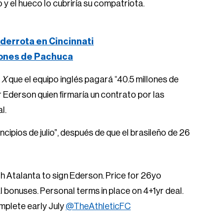
 el hueco lo cubriría su compatriota.
derrota en Cincinnati
iones de Pachuca
e
X
que el equipo inglés pagará “40.5 millones de
or Ederson quien firmaría un contrato por las
l.
ncipios de julio”, después de que el brasileño de 26
 Atalanta to sign Ederson. Price for 26yo
l bonuses. Personal terms in place on 4+1yr deal.
omplete early July
@TheAthleticFC