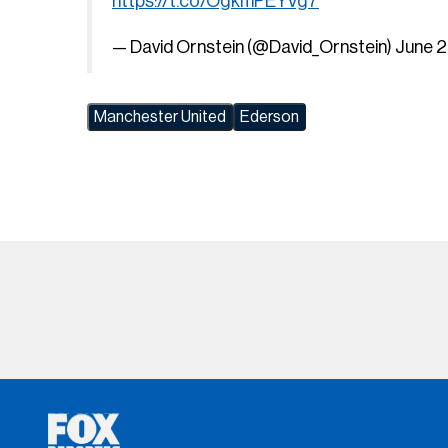
https://t.co/OgkmPEYVg7
— David Ornstein (@David_Ornstein)
June 2
Manchester United
Ederson