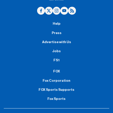
Help
Press
Advertise with Us
Jobs
FS1
FOX
Fox Corporation
FOX Sports Supports
Fox Sports