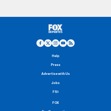
Help
Press
Advertise with Us
Jobs
FS1
FOX