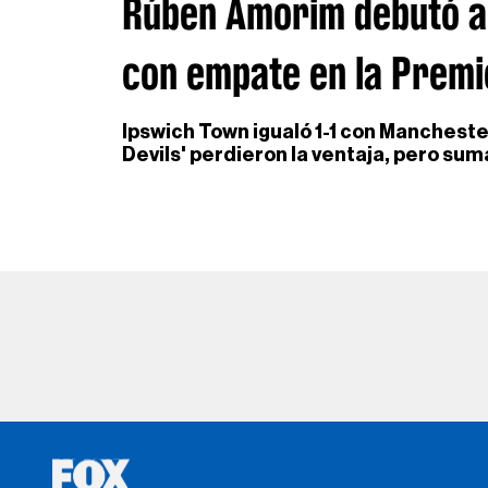
Rúben Amorim debutó al
con empate en la Premi
Ipswich Town igualó 1-1 con Mancheste
Devils' perdieron la ventaja, pero su