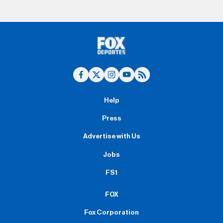
Help
Press
Advertise with Us
Jobs
FS1
FOX
Fox Corporation