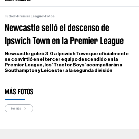
Futbol
>
Premier League
>
Fotos
Newcastle selló el descenso de
Ipswich Town en la Premier League
Newcastle goleó 3-0 a Ipswich Town que oficialmente
se convirtió en el tercer equipo descendido en la
Premier League, los 'Tractor Boys' acompañarán a
Southampton y Leicester a la segunda división
MÁS FOTOS
Ver más