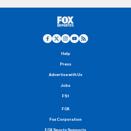
Help
Press
Advertise with Us
Jobs
FS1
FOX
Fox Corporation
FOX Sports Supports