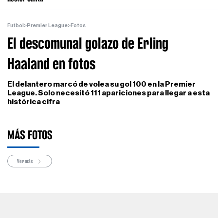
Futbol
>
Premier League
>
Fotos
El descomunal golazo de Erling
Haaland en fotos
El delantero marcó de volea su gol 100 en la Premier
League. Solo necesitó 111 apariciones para llegar a esta
histórica cifra
MÁS FOTOS
Ver más