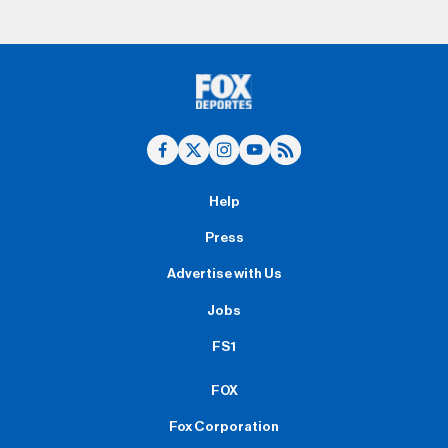
Help
Press
Advertise with Us
Jobs
FS1
FOX
Fox Corporation