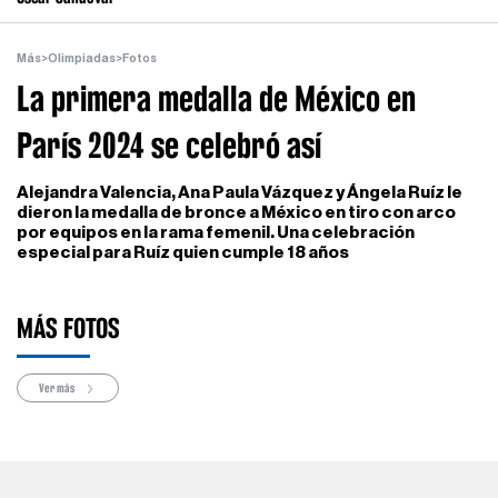
Más
>
Olimpiadas
>
Fotos
La primera medalla de México en
París 2024 se celebró así
Alejandra Valencia, Ana Paula Vázquez y Ángela Ruíz le
dieron la medalla de bronce a México en tiro con arco
por equipos en la rama femenil. Una celebración
especial para Ruíz quien cumple 18 años
MÁS FOTOS
Ver más