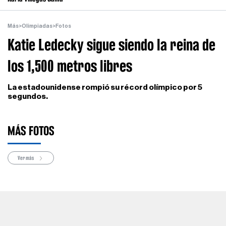
Más
>
Olimpiadas
>
Fotos
Katie Ledecky sigue siendo la reina de
los 1,500 metros libres
La estadounidense rompió su récord olímpico por 5
segundos.
MÁS FOTOS
Ver más