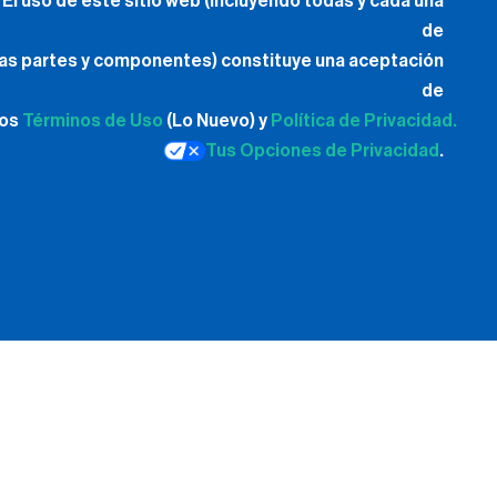
El uso de este sitio web (incluyendo todas y cada una
de
las partes y componentes) constituye una aceptación
de
los
Términos de Uso
(Lo Nuevo) y
Política de Privacidad.
Tus Opciones de Privacidad
.