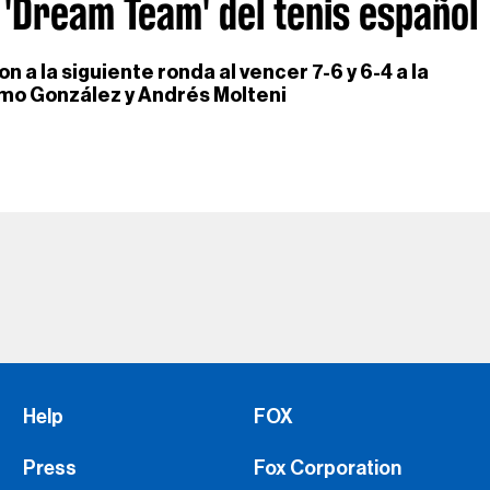
 'Dream Team' del tenis español
 a la siguiente ronda al vencer 7-6 y 6-4 a la
mo González y Andrés Molteni
Help
FOX
Press
Fox Corporation