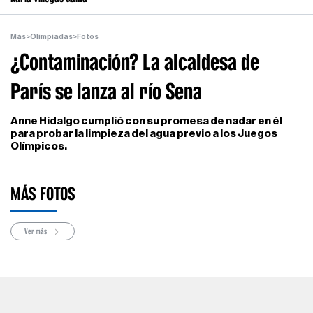
Más
>
Olimpiadas
>
Fotos
¿Contaminación? La alcaldesa de
París se lanza al río Sena
Anne Hidalgo cumplió con su promesa de nadar en él
para probar la limpieza del agua previo a los Juegos
Olímpicos.
MÁS FOTOS
Ver más