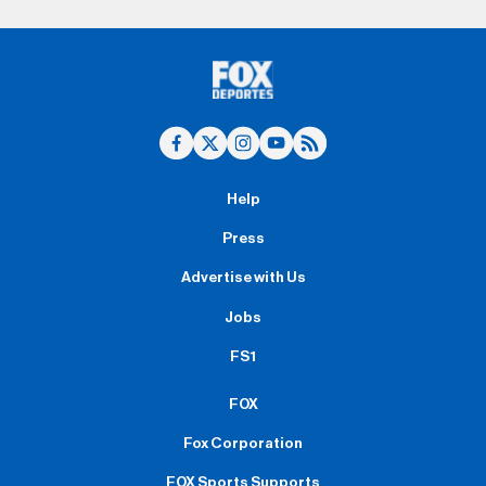
Help
Press
Advertise with Us
Jobs
FS1
FOX
Fox Corporation
FOX Sports Supports