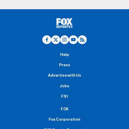
Help
Press
Advertise with Us
Jobs
FS1
FOX
Fox Corporation