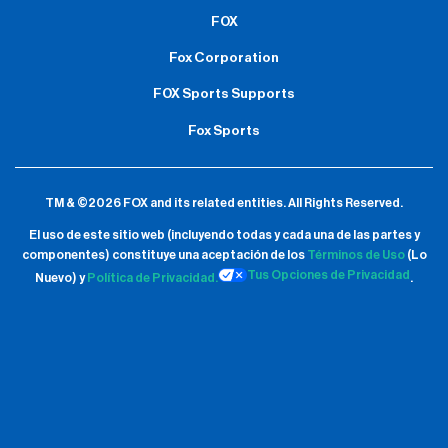
FOX
Fox Corporation
FOX Sports Supports
Fox Sports
TM & ©2026 FOX and its related entities.
All Rights Reserved.
El uso de este sitio web (incluyendo todas y cada una de las partes y
componentes) constituye una aceptación de
los
Términos de Uso
(Lo
Tus Opciones de Privacidad
Nuevo) y
Política de Privacidad.
.