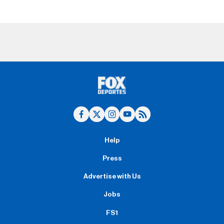
Help
Press
Advertise with Us
Jobs
FS1