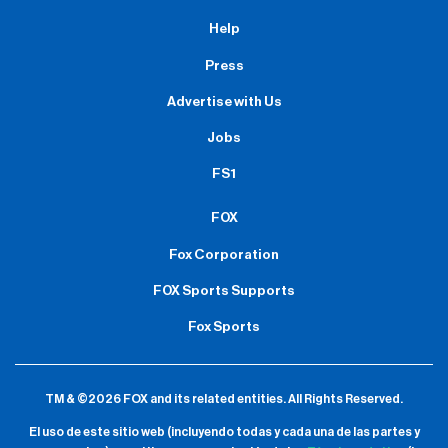
Help
Press
Advertise with Us
Jobs
FS1
FOX
Fox Corporation
FOX Sports Supports
Fox Sports
TM & ©2026 FOX and its related entities.
All Rights Reserved.
El uso de este sitio web (incluyendo todas y cada una de las partes y