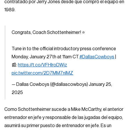
contratado por Jerry Jones desde que compró el equipo en
1989.
Congrats, Coach Schottenheimer! ⭐️
Tune in to the official introductory press conference
Monday, January 27th at 11am CT.
#DallasCowboys
|
📰:
https://t.co/VFHlroDWjz
pic.twitter.com/2D7MM7nIMZ
— Dallas Cowboys (@dallascowboys)
January 25,
2025
Como Schottenheimer sucede a Mike McCarthy, el anterior
entrenador en jefe y responsable de las jugadas del equipo,
asumirá su primer puesto de entrenador en jefe. Es un