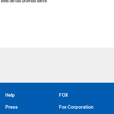
eis de las últimas siete.
Help
FOX
Press
Fox Corporation
Advertise with Us
FOX Sports Supports
Jobs
Fox Sports