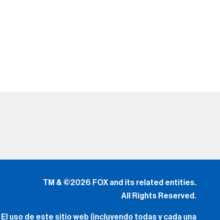
TM & ©2026 FOX and its related entities.
All Rights Reserved.
El uso de este sitio web (incluyendo todas y cada una
de
las partes y componentes) constituye una aceptación
de