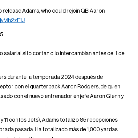
 to release Adams, who could rejoin QB Aaron
EjvMh2zF1J
25
 salarial si lo cortan o lo intercambian antes del 1 de
ers durante la temporada 2024 después de
ceptor con el quarterback Aaron Rodgers, de quien
asado con el nuevo entrenador en jefe Aaron Glenn y
s y 11 con los Jets), Adams totalizó 85 recepciones
orada pasada. Ha totalizado más de 1,000 yardas