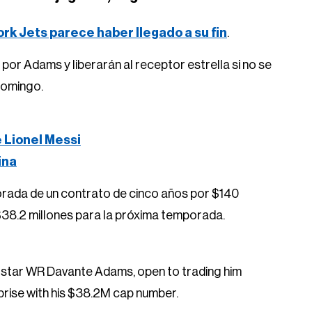
k Jets parece haber llegado a su fin
.
por Adams y liberarán al receptor estrella si no se
domingo.
e Lionel Messi
ina
orada de un contrato de cinco años por $140
 $38.2 millones para la próxima temporada.
n star WR Davante Adams, open to trading him
rprise with his $38.2M cap number.