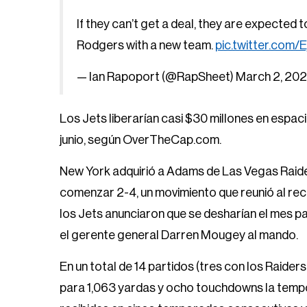
If they can’t get a deal, they are expected
Rodgers with a new team.
pic.twitter.com/
— Ian Rapoport (@RapSheet)
March 2, 20
Los Jets liberarían casi $30 millones en espacio
junio, según OverTheCap.com.
New York adquirió a Adams de Las Vegas Raid
comenzar 2-4, un movimiento que reunió al re
los Jets anunciaron que se desharían el mes p
el gerente general Darren Mougey al mando.
En un total de 14 partidos (tres con los Raider
para 1,063 yardas y ocho touchdowns la temp