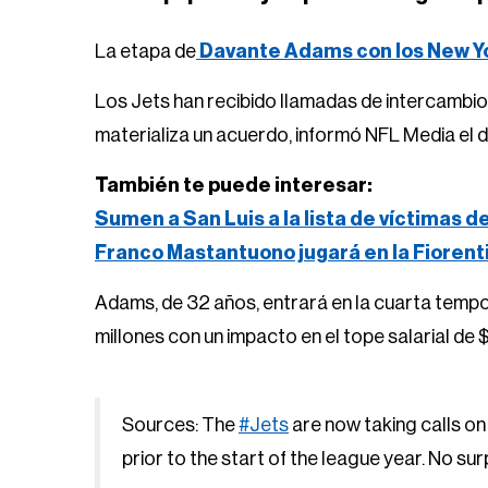
La etapa de
Davante Adams con los New Yor
Los Jets han recibido llamadas de intercambio 
materializa un acuerdo, informó NFL Media el 
También te puede interesar:
Sumen a San Luis a la lista de víctimas d
Franco Mastantuono jugará en la Fiorent
Adams, de 32 años, entrará en la cuarta temp
millones con un impacto en el tope salarial de
Sources: The
#Jets
are now taking calls o
prior to the start of the league year. No su