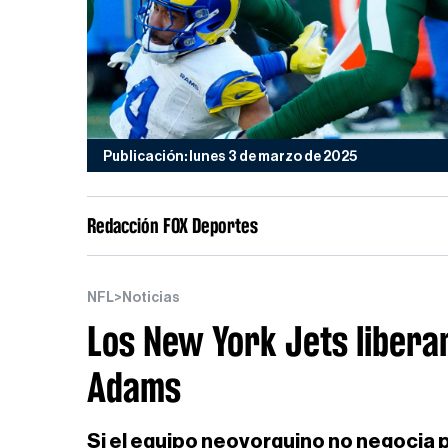
Publicación: lunes 3 de marzo de 2025
Redacción FOX Deportes
NFL
>
Noticias
Los New York Jets libera
Adams
Si el equipo neoyorquino no negocia p