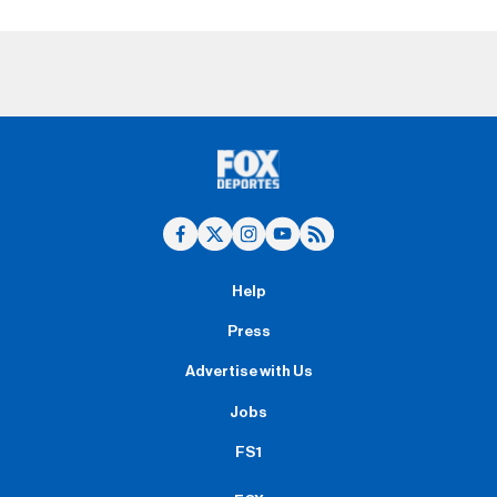
Help
Press
Advertise with Us
Jobs
FS1