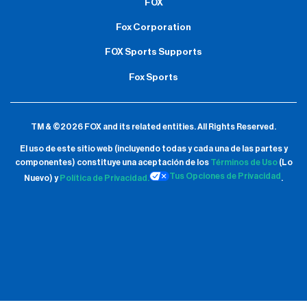
FOX
Fox Corporation
FOX Sports Supports
Fox Sports
TM & ©2026 FOX and its related entities.
All Rights Reserved.
El uso de este sitio web (incluyendo todas y cada una de las partes y
componentes) constituye una aceptación de
los
Términos de Uso
(Lo
Tus Opciones de Privacidad
Nuevo) y
Política de Privacidad.
.