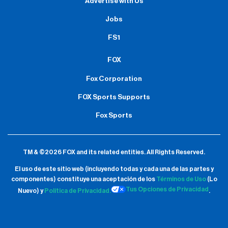
Advertise with Us
Jobs
FS1
FOX
Fox Corporation
FOX Sports Supports
Fox Sports
TM & ©2026 FOX and its related entities.
All Rights Reserved.
El uso de este sitio web (incluyendo todas y cada una de las partes y
componentes) constituye una aceptación de
los
Términos de Uso
(Lo
Tus Opciones de Privacidad
Nuevo) y
Política de Privacidad.
.