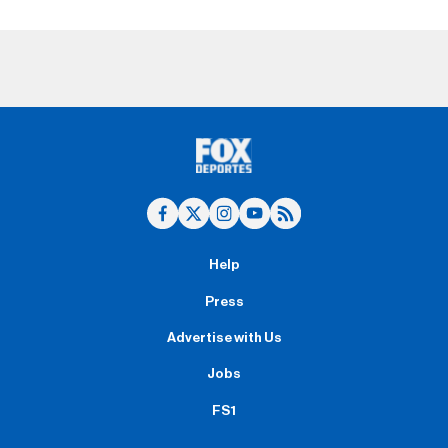
Help
Press
Advertise with Us
Jobs
FS1