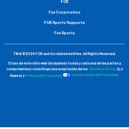
FOX
Fox Corporation
FOX Sports Supports
Fox Sports
TM & ©2026 FOX and its related entities.
All Rights Reserved.
El uso de este sitio web (incluyendo todas y cada una de las partes y
componentes) constituye una aceptación de
los
Términos de Uso
(Lo
Tus Opciones de Privacidad
Nuevo) y
Política de Privacidad.
.