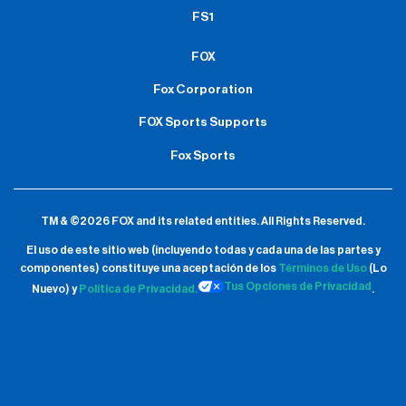
FS1
FOX
Fox Corporation
FOX Sports Supports
Fox Sports
TM & ©2026 FOX and its related entities.
All Rights Reserved.
El uso de este sitio web (incluyendo todas y cada una de las partes y
componentes) constituye una aceptación de
los
Términos de Uso
(Lo
Tus Opciones de Privacidad
Nuevo) y
Política de Privacidad.
.