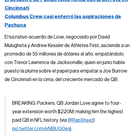
Cincinnati
Columbus Crew casi enterró las aspiraciones de
Pachuca
El lucrativo acuerdo de Love, negociado por David
Mulugheta y Andrew Kessler de Athletes First, asciende a un
promedio de 55 millones de dólares al año, empatándolo
con Trevor Lawrence de Jacksonville, quien en junio había
puesto la pluma sobre el papel para empatar a Joe Burrow
de Cincinnati en la cima, del creciente mercado de QB.
BREAKING: Packers, QB Jordan Love agree to four-
year extension worth $220M, making him the highest
paid QB in NFL history. (via
@RapSheet
)
pic.twitter.com/eNBiUG0eqj