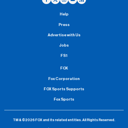
Help
Press
Advertise with Us
Jobs
FS1
FOX
Fox Corporation
FOX Sports Supports
Fox Sports
TM & ©2026 FOX and its related entities.
All Rights Reserved.