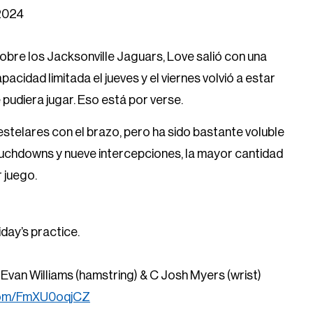
2024
obre los Jacksonville Jaguars, Love salió con una
apacidad limitada el jueves y el viernes volvió a estar
e pudiera jugar. Eso está por verse.
estelares con el brazo, pero ha sido bastante voluble
touchdowns y nueve intercepciones, la mayor cantidad
 juego.
iday’s practice.
 Evan Williams (hamstring) & C Josh Myers (wrist)
.com/FmXU0oqjCZ