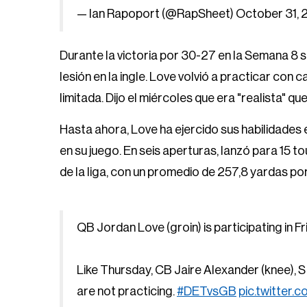
— Ian Rapoport (@RapSheet)
October 31, 
Durante la victoria por 30-27 en la Semana 8 s
lesión en la ingle. Love volvió a practicar con c
limitada. Dijo el miércoles que era "realista" qu
Hasta ahora, Love ha ejercido sus habilidades 
en su juego. En seis aperturas, lanzó para 15 
de la liga, con un promedio de 257,8 yardas por
QB Jordan Love (groin) is participating in Fr
Like Thursday, CB Jaire Alexander (knee), S
are not practicing.
#DETvsGB
pic.twitter