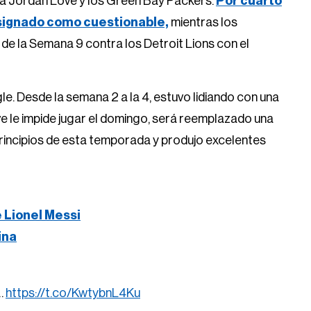
ara Jordan Love y los Green Bay Packers.
Por cuarto
signado como cuestionable,
mientras los
de la Semana 9 contra los Detroit Lions con el
gle. Desde la semana 2 a la 4, estuvo lidiando con una
ove le impide jugar el domingo, será reemplazado una
 principios de esta temporada y produjo excelentes
e Lionel Messi
ina
…
https://t.co/KwtybnL4Ku