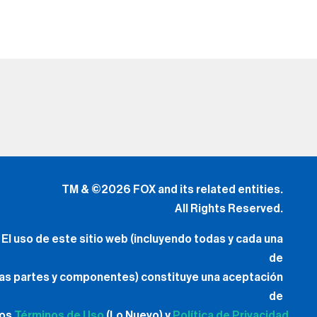
TM & ©2026 FOX and its related entities.
All Rights Reserved.
El uso de este sitio web (incluyendo todas y cada una
de
las partes y componentes) constituye una aceptación
de
los
Términos de Uso
(Lo Nuevo) y
Política de Privacidad.