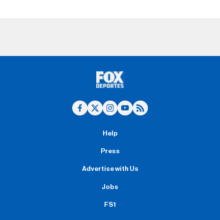
Help
Press
Advertise with Us
Jobs
FS1