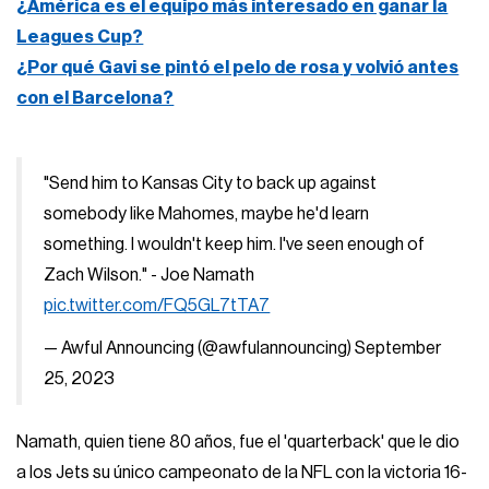
¿América es el equipo más interesado en ganar la
Leagues Cup?
¿Por qué Gavi se pintó el pelo de rosa y volvió antes
con el Barcelona?
"Send him to Kansas City to back up against
somebody like Mahomes, maybe he'd learn
something. I wouldn't keep him. I've seen enough of
Zach Wilson." - Joe Namath
pic.twitter.com/FQ5GL7tTA7
— Awful Announcing (@awfulannouncing)
September
25, 2023
Namath, quien tiene 80 años, fue el 'quarterback' que le dio
a los Jets su único campeonato de la NFL con la victoria 16-