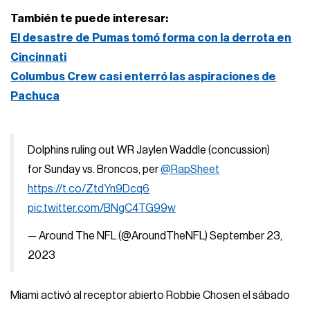
También te puede interesar:
El desastre de Pumas tomó forma con la derrota en
Cincinnati
Columbus Crew casi enterró las aspiraciones de
Pachuca
Dolphins ruling out WR Jaylen Waddle (concussion)
for Sunday vs. Broncos, per
@RapSheet
https://t.co/ZtdYn9Dcq6
pic.twitter.com/BNgC4TG99w
— Around The NFL (@AroundTheNFL)
September 23,
2023
Miami activó al receptor abierto Robbie Chosen el sábado