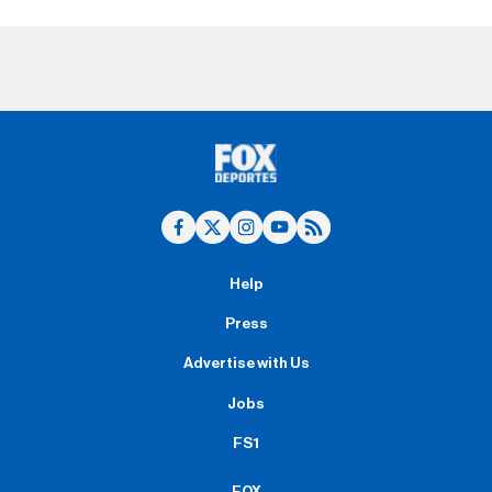
Help
Press
Advertise with Us
Jobs
FS1
FOX