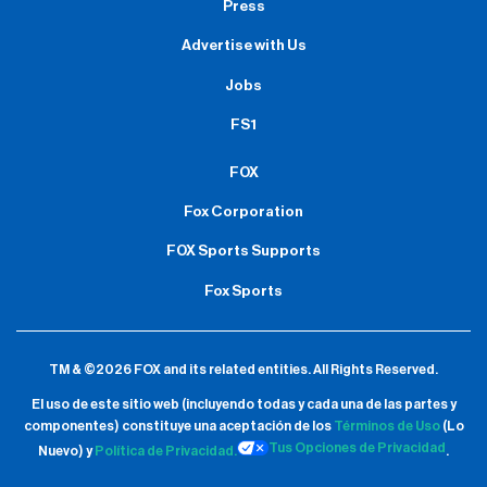
Press
Advertise with Us
Jobs
FS1
FOX
Fox Corporation
FOX Sports Supports
Fox Sports
TM & ©2026 FOX and its related entities.
All Rights Reserved.
El uso de este sitio web (incluyendo todas y cada una de las partes y
componentes) constituye una aceptación de
los
Términos de Uso
(Lo
Tus Opciones de Privacidad
Nuevo) y
Política de Privacidad.
.