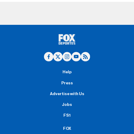
Help
Press
Advertise with Us
Jobs
FS1
FOX