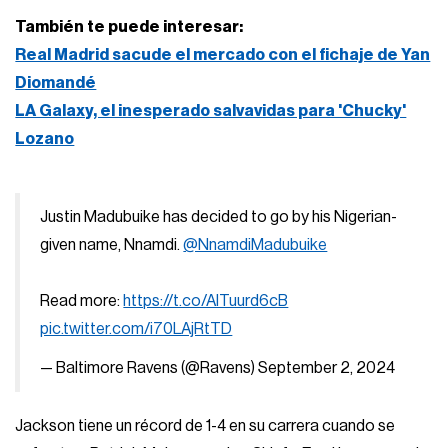
También te puede interesar:
Real Madrid sacude el mercado con el fichaje de Yan
Diomandé
LA Galaxy, el inesperado salvavidas para 'Chucky'
Lozano
Justin Madubuike has decided to go by his Nigerian-
given name, Nnamdi.
@NnamdiMadubuike
Read more:
https://t.co/AITuurd6cB
pic.twitter.com/i70LAjRtTD
— Baltimore Ravens (@Ravens)
September 2, 2024
Jackson tiene un récord de 1-4 en su carrera cuando se