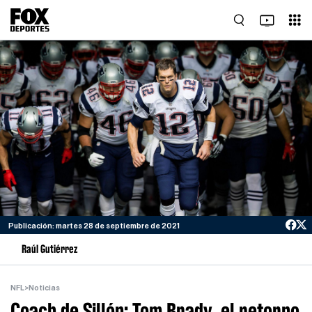
Publicación: martes 28 de septiembre de 2021
Raúl Gutiérrez
NFL
>
Noticias
Coach de Sillón: Tom Brady, el retorno