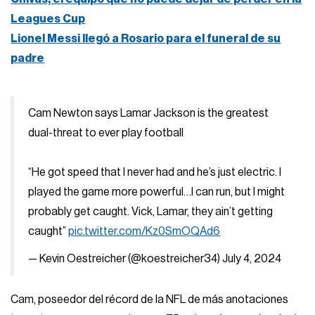
Leagues Cup
Lionel Messi llegó a Rosario para el funeral de su
padre
Cam Newton says Lamar Jackson is the greatest
dual-threat to ever play football
“He got speed that I never had and he’s just electric. I
played the game more powerful…I can run, but I might
probably get caught. Vick, Lamar, they ain’t getting
caught”
pic.twitter.com/Kz0SmOQAd6
— Kevin Oestreicher (@koestreicher34)
July 4, 2024
Cam, poseedor del récord de la NFL de más anotaciones