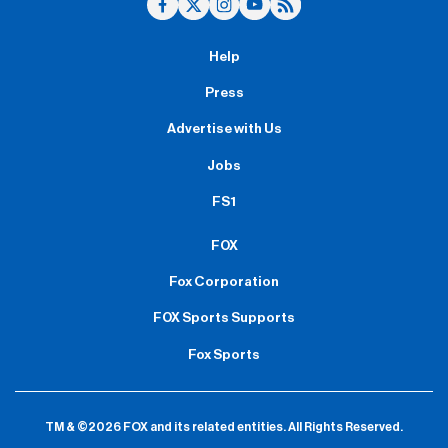
Help
Press
Advertise with Us
Jobs
FS1
FOX
Fox Corporation
FOX Sports Supports
Fox Sports
TM & ©2026 FOX and its related entities.
All Rights Reserved.