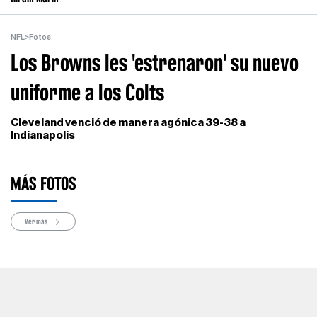
NFL
>
Fotos
Los Browns les 'estrenaron' su nuevo
uniforme a los Colts
Cleveland venció de manera agónica 39-38 a
Indianapolis
MÁS FOTOS
Ver más