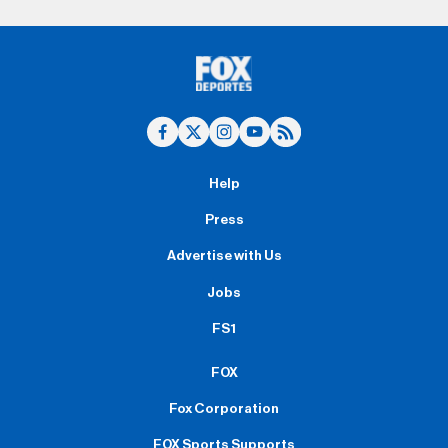
Help
Press
Advertise with Us
Jobs
FS1
FOX
Fox Corporation
FOX Sports Supports