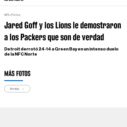
NFL
>
Fotos
Jared Goff y los Lions le demostraron
a los Packers que son de verdad
Detroit derrotó 24-14 a Green Bay en un intenso duelo
de la NFC Norte
MÁS FOTOS
Ver más