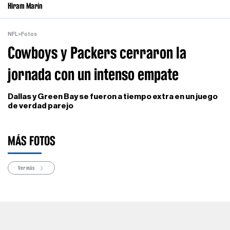
Hiram Marín
NFL
>
Fotos
Cowboys y Packers cerraron la
jornada con un intenso empate
Dallas y Green Bay se fueron a tiempo extra en un juego
de verdad parejo
MÁS FOTOS
Ver más