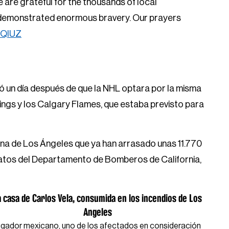
e are grateful for the thousands of local
e demonstrated enormous bravery. Our prayers
zQIUZ
gó un día después de que la NHL optara por la misma
ngs y los Calgary Flames, que estaba previsto para
ona de Los Ángeles que ya han arrasado unas 11.770
datos del Departamento de Bomberos de California,
a casa de Carlos Vela, consumida en los incendios de Los
Angeles
jugador mexicano, uno de los afectados en consideración