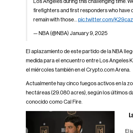
Los Angeles during this challenging time. W
firefighters and first responders who hav
remain with those…
pic.twitter.com/K29ca
— NBA (@NBA)
January 9, 2025
El aplazamiento de este partido de la NBA lle
medida para el encuentro entre Los Angeles Ki
el miércoles también en el Crypto.com Arena.
Actualmente hay cinco fuegos activos en la z
hectáreas (29.080 acres), según los últimos 
conocido como Cal Fire.
L
El 