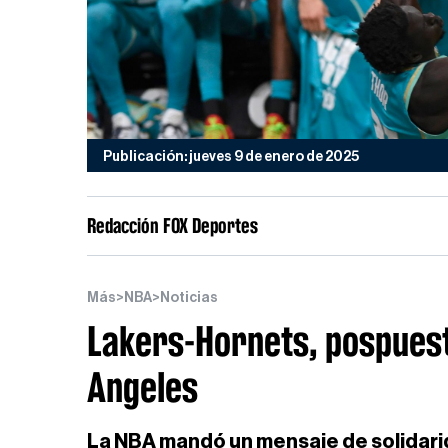
Publicación: jueves 9 de enero de 2025
Redacción FOX Deportes
Más
>
NBA
>
Noticias
Lakers-Hornets, pospuest
Angeles
La NBA mandó un mensaje de solidarid