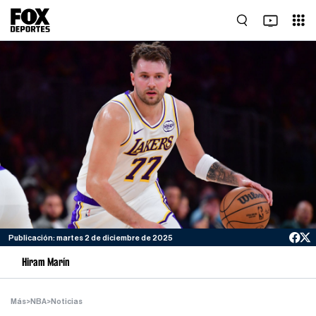
Publicación: martes 2 de diciembre de 2025
Hiram Marín
Más
>
NBA
>
Noticias